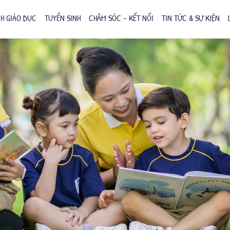
H GIÁO DỤC
TUYỂN SINH
CHĂM SÓC – KẾT NỐI
TIN TỨC & SỰ KIỆN