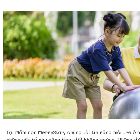
Tại Mầm non MerryStar, chúng tôi tin rằng mỗi trẻ ở m
những yếu tố này cũng thay đổi không ngừng. Những đặ