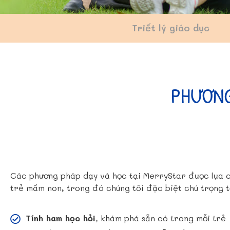
Triết lý giáo dục
PHƯƠNG
Các phương pháp dạy và học tại MerryStar được lựa ch
trẻ mầm non, trong đó chúng tôi đặc biệt chú trọng t
Tính ham học hỏi
, khám phá sẵn có trong mỗi trẻ