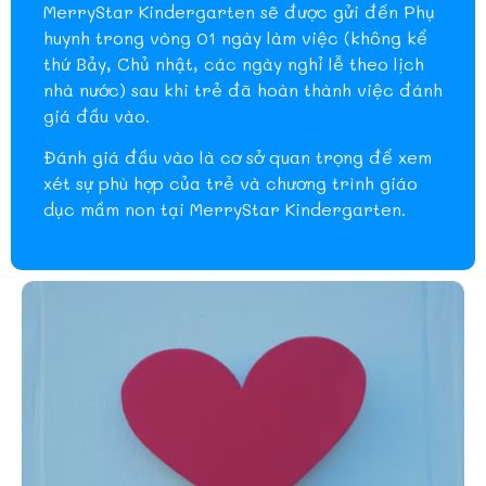
MerryStar Kindergarten sẽ được gửi đến Phụ
huynh trong vòng 01 ngày làm việc (không kể
thứ Bảy, Chủ nhật, các ngày nghỉ lễ theo lịch
nhà nước) sau khi trẻ đã hoàn thành việc đánh
giá đầu vào.
Đánh giá đầu vào là cơ sở quan trọng để xem
xét sự phù hợp của trẻ và chương trình giáo
dục mầm non tại MerryStar Kindergarten.