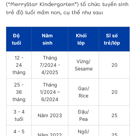
(“MerryStar Kindergarten”) tổ chức tuyển sinh
trẻ độ tuổi mầm non, cụ thể như sau:
Độ
Năm
Khối
Sĩ số
tuổi
sinh
lớp
trẻ/lớp
12 -
Tháng
Vừng/
24
7/2024 -
20
Sesame
tháng
4/2025
25 -
Tháng
Gạo/
36
1/2024 –
20
Rice
tháng
6/2024
3 - 4
Đậu/
Năm 2023
25
tuổi
Pea
4 - 5
Ngô/
Năm 2022
25