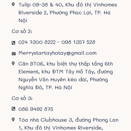
Tulip 09-38 & 40, Khu đô thị Vinhomes
Riverside 2, Phường Phúc Lợi, TP. Hà
Nội
Cơ sở 2:
024 7300 8222 - 098 1357 528
Merrystartayhotay@gmail.com
Căn BT06, khu biệt thự thấp tầng 6th
Element, khu ĐTM Tây Hồ Tây, đường
Nguyễn Văn Huyên kéo dài, Phường
Nghĩa Đô, TP. Hà Nội
Cơ sở 3:
086 9492 875
Tòa nhà Clubhouse 3, đường Phong Lan
1, Khu đô thị Vinhomes Riverside,