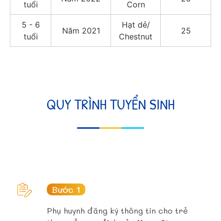
tuổi
Corn
5 - 6
Hạt dẻ/
Năm 2021
25
tuổi
Chestnut
QUY TRÌNH TUYỂN SINH
Bước 1
Phụ huynh đăng ký thông tin cho trẻ