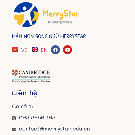
MẦM NON SONG NGỮ MERRYSTAR
VI
EN
Liên hệ
Cơ sở 1:
093 8686 193
contact@merrystar.edu.vn