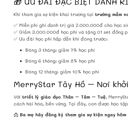
🎁 ƯU ĐÃI ĐẶC BIỆT DÀNH 
Khi tham gia sự kiện khai trương tại
trường mầm n
✅ Miễn phí ghi danh trị giá 2.000.000đ cho học s
✅ Giảm 3.000.000đ học phí và tặng 01 set đồng p
✅ Ưu đãi học phí hấp dẫn khi đóng trước:
Đóng 3 tháng: giảm 7% học phí
Đóng 6 tháng: giảm 8% học phí
Đóng 12 tháng: giảm 10% học phí
MerryStar Tây Hồ – Nơi khở
Với
triết lý giáo dục Thân – Tâm – Tuệ
, MerrySt
cách hài hòa, bền vững. Tại đây, con được học tập
📩
Ba mẹ hãy đăng ký tham gia sự kiện ngay hôm