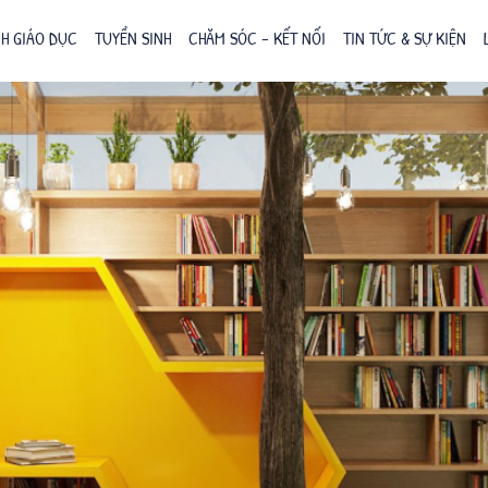
H GIÁO DỤC
TUYỂN SINH
CHĂM SÓC – KẾT NỐI
TIN TỨC & SỰ KIỆN