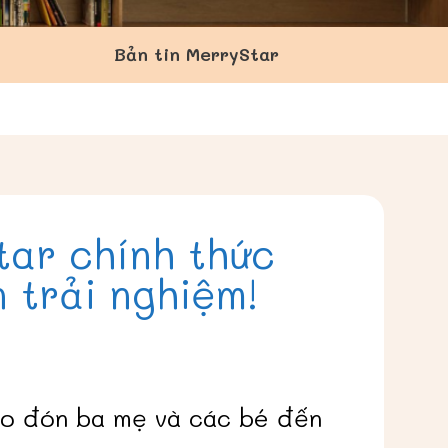
Bản tin MerryStar
ar chính thức
 trải nghiệm!
ào đón ba mẹ và các bé đến