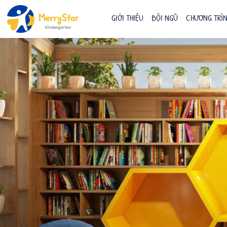
GIỚI THIỆU
ĐỘI NGŨ
CHƯƠNG TRÌN