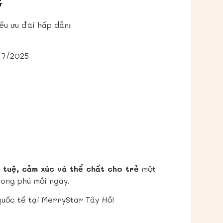
G
ều ưu đãi hấp dẫn:
 7/2025
í tuệ, cảm xúc và thể chất cho trẻ
một
hong phú mỗi ngày.
uốc tế tại MerryStar Tây Hồ!