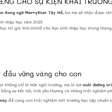
RIÊNG CHO SỰ KIỆN KHAI TRƯƠN
on Song ngữ MerryStar Tây Hồ
, ba mẹ sẽ nhận được nhi
inh nhập học năm 2025
hục trị giá 400.000đ cho học sinh nhập học trong tháng
i đầu vững vàng cho con
ar không chỉ là một ngôi trường, mà là nơi
nuôi dưỡng tr
 bằng sự kết nối, tình yêu thương và những trải nghiệm p
 nay
để cùng con trải nghiệm môi trường học tập chuẩn q