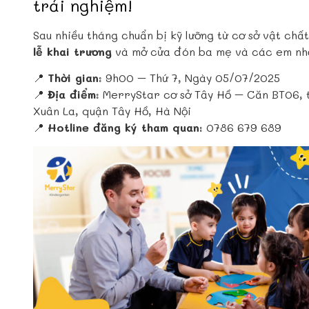
trải nghiệm!
Sau nhiều tháng chuẩn bị kỹ lưỡng từ cơ sở vật ch
lễ khai trương
và mở cửa đón ba mẹ và các em nhỏ
📍
Thời gian
: 9h00 – Thứ 7, Ngày 05/07/2025
📍
Địa điểm
: MerryStar cơ sở Tây Hồ – Căn BT06, 
Xuân La, quận Tây Hồ, Hà Nội
📍
Hotline đăng ký tham quan
: 0786 679 689