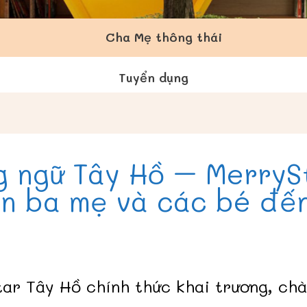
Cha Mẹ thông thái
Tuyển dụng
 ngữ Tây Hồ – MerrySt
ón ba mẹ và các bé đến
tar
Tây Hồ
chính thức khai trương, ch