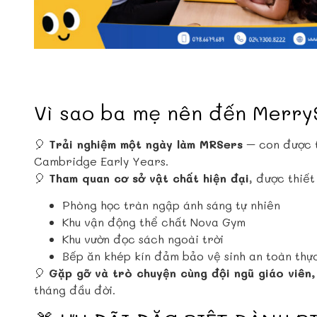
Vì sao ba mẹ nên đến MerryS
🎈
Trải nghiệm một ngày làm MRSers
– con được t
Cambridge Early Years.
🎈
Tham quan cơ sở vật chất hiện đại
, được thiết
Phòng học tràn ngập ánh sáng tự nhiên
Khu vận động thể chất Nova Gym
Khu vườn đọc sách ngoài trời
Bếp ăn khép kín đảm bảo vệ sinh an toàn th
🎈
Gặp gỡ và trò chuyện cùng đội ngũ giáo viên,
tháng đầu đời.