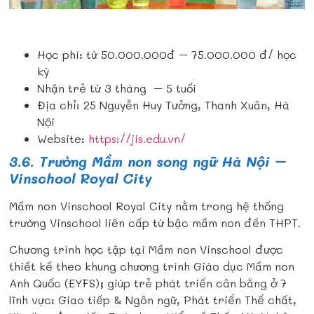
Học phí: từ 50.000.000đ – 75.000.000 đ/ học
kỳ
Nhận trẻ từ 3 tháng – 5 tuổi
Địa chỉ: 25 Nguyễn Huy Tưởng, Thanh Xuân, Hà
Nội
Website:
https://jis.edu.vn/
3.6. Trường Mầm non song ngữ Hà Nội –
Vinschool Royal City
Mầm non Vinschool Royal City nằm trong hệ thống
trường Vinschool liên cấp từ bậc mầm non đến THPT.
Chương trình học tập tại Mầm non Vinschool được
thiết kế theo khung chương trình Giáo dục Mầm non
Anh Quốc (EYFS); giúp trẻ phát triển cân bằng ở 7
lĩnh vực: Giao tiếp & Ngôn ngữ, Phát triển Thể chất,