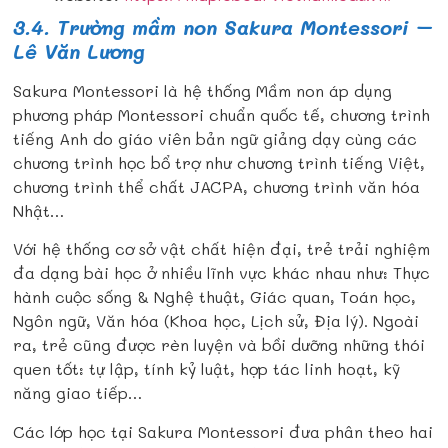
3.4. Trường mầm non Sakura Montessori –
Lê Văn Lương
Sakura Montessori là hệ thống Mầm non áp dụng
phương pháp Montessori chuẩn quốc tế, chương trình
tiếng Anh do giáo viên bản ngữ giảng dạy cùng các
chương trình học bổ trợ như chương trình tiếng Việt,
chương trình thể chất JACPA, chương trình văn hóa
Nhật…
Với hệ thống cơ sở vật chất hiện đại, trẻ trải nghiệm
đa dạng bài học ở nhiều lĩnh vực khác nhau như: Thực
hành cuộc sống & Nghệ thuật, Giác quan, Toán học,
Ngôn ngữ, Văn hóa (Khoa học, Lịch sử, Địa lý). Ngoài
ra, trẻ cũng được rèn luyện và bồi dưỡng những thói
quen tốt: tự lập, tính kỷ luật, hợp tác linh hoạt, kỹ
năng giao tiếp…
Các lớp học tại Sakura Montessori đưa phân theo hai