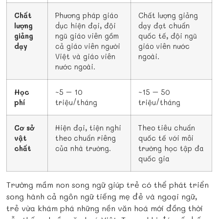
Chất
Phương pháp giáo
Chất lượng giảng
lượng
dục hiện đại, đội
dạy đạt chuẩn
giảng
ngũ giáo viên gồm
quốc tế, đội ngũ
dạy
cả giáo viên người
giáo viên nước
Việt và giáo viên
ngoài.
nước ngoài.
Học
~5 – 10
~15 – 50
phí
triệu/tháng
triệu/tháng
Cơ sở
Hiện đại, tiện nghi
Theo tiêu chuẩn
vật
theo chuẩn riêng
quốc tế với môi
chất
của nhà trường.
trường học tập đa
quốc gia
Trường mầm non song ngữ giúp trẻ có thể phát triển
song hành cả ngôn ngữ tiếng mẹ đẻ và ngoại ngữ,
trẻ vừa khám phá những nền văn hoá mới đồng thời