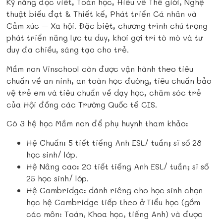
Kỹ năng đọc viết, Toán học, Hiểu về Thế giới, Nghệ
thuật biểu đạt & Thiết kế, Phát triển Cá nhân và
Cảm xúc – Xã hội. Đặc biệt, chương trình chú trọng
phát triển năng lực tư duy, khơi gợi trí tò mò và tư
duy đa chiều, sáng tạo cho trẻ.
Mầm non Vinschool còn được vận hành theo tiêu
chuẩn về an ninh, an toàn học đường, tiêu chuẩn bảo
vệ trẻ em và tiêu chuẩn về dạy học, chăm sóc trẻ
của Hội đồng các Trường Quốc tế CIS.
Có 3 hệ học Mầm non để phụ huynh tham khảo:
Hệ Chuẩn: 5 tiết tiếng Anh ESL/ tuần; sĩ số 28
học sinh/ lớp.
Hệ Nâng cao: 20 tiết tiếng Anh ESL/ tuần; sĩ số
25 học sinh/ lớp.
Hệ Cambridge: dành riêng cho học sinh chọn
học hệ Cambridge tiếp theo ở Tiểu học (gồm
các môn: Toán, Khoa học, tiếng Anh) và được