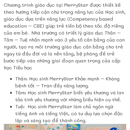
Chương trình giáo dục tại MerryStar được thiết kế
theo hướng tiếp cận chú trọng năng lực của Học sinh,
giáo dục dựa trên năng lực (Competency based
education – CBE) giúp trẻ tiến bộ theo tốc độ riêng
của em bé. Nhà trường có triết lý giáo dục Thân –
Tâm – Tuệ nhấn mạnh vào 3 yếu tố cân bằng của con
người, tạo ra môi trường giáo dục cân bằng cho trẻ
ngay từ đầu đời và là nền tảng, bệ phóng để trẻ
bước tiếp vào những giai đoạn quan trọng của cấp
học Tiểu học
Thân: Học sinh MerryStar Khỏe mạnh – Kháng
bệnh tốt – Tràn đầy năng lượng.
Tâm: Học sinh MerryStar biết yêu thương và lan
tỏa tình yêu thương với những biểu hiện cụ thể.
Tuệ: Học sinh MerryStar làm chủ ngôn ngữ
tiếng Anh và tiếng Việt, có tư duy lựa chọn độc
lập và sáng tạo để thành công.