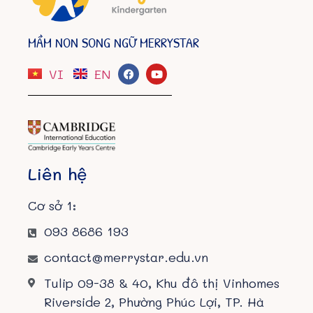
MẦM NON SONG NGỮ MERRYSTAR
VI
EN
Liên hệ
Cơ sở 1:
093 8686 193
contact@merrystar.edu.vn
Tulip 09-38 & 40, Khu đô thị Vinhomes
Riverside 2, Phường Phúc Lợi, TP. Hà