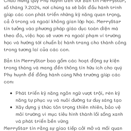
Chào mừng quý Phụ huynh đến với Bản tin MerryStar,
số tháng 7.2024, nơi chúng ta sẽ bắt đầu hành trình
giúp các con phát triển những kỹ năng quan trọng,
cả ở trong và ngoài không gian lớp học. MerryStar
tin tưởng vào phương pháp giáo dục toàn diện mà
theo đó, việc học sẽ vươn ra ngoài phạm vi trường
học và hướng tới chuẩn bị hành trang cho thành công
trong tương lai của các con.
Bản tin MerryStar bao gồm các hoạt động sự kiện
trong tháng và mang đến thông tin hữu ích cho quý
Phụ huynh để đồng hành cùng Nhà trường giúp các
con:
Phát triển kỹ năng ngôn ngữ vượt trội, rèn kỹ
năng tự phục vụ và nuôi dưỡng tư duy sáng tạo
Xây dựng ý thức tôn trọng thiên nhiên, bảo vệ
môi trường vì mục tiêu hình thành lối sống xanh
và phát triển bền vững
MerryStar tin rằng sự giao tiếp cởi mở và mối quan