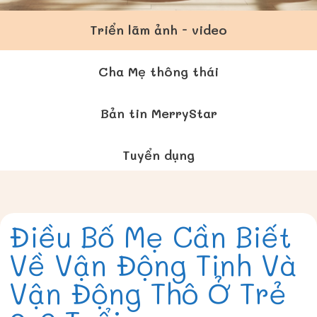
Triển lãm ảnh - video
Cha Mẹ thông thái
Bản tin MerryStar
Tuyển dụng
Điều Bố Mẹ Cần Biết
Về Vận Động Tinh Và
Vận Động Thô Ở Trẻ