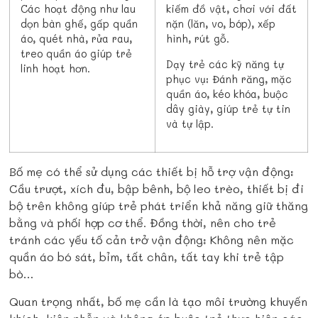
Các hoạt động như lau
kiếm đồ vật, chơi với đất
dọn bàn ghế, gấp quần
nặn (lăn, vo, bóp), xếp
áo, quét nhà, rửa rau,
hình, rút gỗ.
treo quần áo giúp trẻ
Dạy trẻ các kỹ năng tự
linh hoạt hơn.
phục vụ: Đánh răng, mặc
quần áo, kéo khóa, buộc
dây giày, giúp trẻ tự tin
và tự lập.
Bố mẹ có thể sử dụng các thiết bị hỗ trợ vận động:
Cầu trượt, xích đu, bập bênh, bộ leo trèo, thiết bị đi
bộ trên không giúp trẻ phát triển khả năng giữ thăng
bằng và phối hợp cơ thể. Đồng thời, nên cho trẻ
t
ránh các yếu tố cản trở vận động: Không nên mặc
quần áo bó sát, bỉm, tất chân, tất tay khi trẻ tập
bò…
Quan trọng nhất, bố mẹ cần là tạo môi trường khuyến