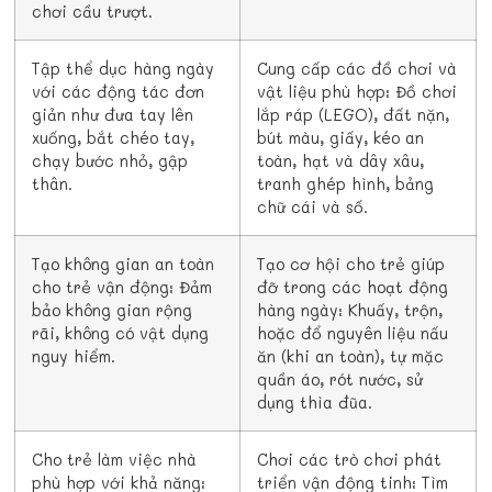
chơi cầu trượt.
Tập thể dục hàng ngày
Cung cấp các đồ chơi và
với các động tác đơn
vật liệu phù hợp: Đồ chơi
giản như đưa tay lên
lắp ráp (LEGO), đất nặn,
xuống, bắt chéo tay,
bút màu, giấy, kéo an
chạy bước nhỏ, gập
toàn, hạt và dây xâu,
thân.
tranh ghép hình, bảng
chữ cái và số.
Tạo không gian an toàn
Tạo cơ hội cho trẻ giúp
cho trẻ vận động: Đảm
đỡ trong các hoạt động
bảo không gian rộng
hàng ngày: Khuấy, trộn,
rãi, không có vật dụng
hoặc đổ nguyên liệu nấu
nguy hiểm.
ăn (khi an toàn), tự mặc
quần áo, rót nước, sử
dụng thìa đũa.
Cho trẻ làm việc nhà
Chơi các trò chơi phát
phù hợp với khả năng:
triển vận động tinh: Tìm