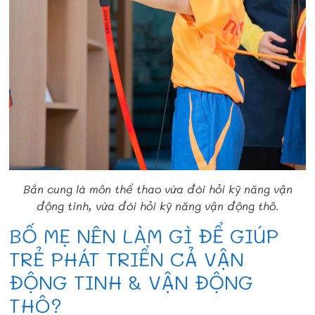
Bắn cung là môn thể thao vừa đòi hỏi kỹ năng vận
động tinh, vừa đòi hỏi kỹ năng vận động thô.
BỐ MẸ NÊN LÀM GÌ ĐỂ GIÚP
TRẺ PHÁT TRIỂN CẢ VẬN
ĐỘNG TINH & VẬN ĐỘNG
THÔ?