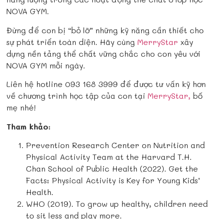
NOVA GYM.
Đừng để con bị “bỏ lỡ” những kỹ năng cần thiết cho
sự phát triển toàn diện. Hãy cùng
MerryStar
xây
dựng nền tảng thể chất vững chắc cho con yêu với
NOVA GYM mỗi ngày.
Liên hệ hotline 093 168 3999 để được tư vấn kỹ hơn
về chương trình học tập của con tại
MerryStar,
bố
mẹ nhé!
Tham khảo:
Prevention Research Center on Nutrition and
Physical Activity Team at the Harvard T.H.
Chan School of Public Health (2022). Get the
Facts: Physical Activity is Key for Young Kids’
Health.
WHO (2019). To grow up healthy, children need
to sit less and play more.