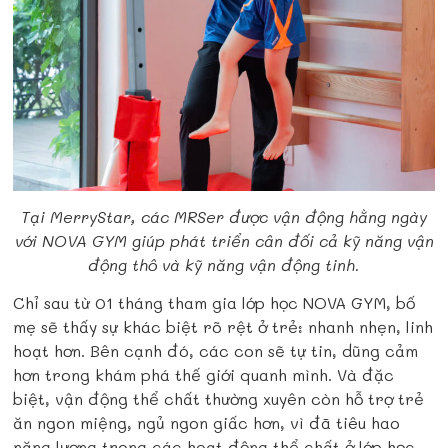
Tại MerryStar, các MRSer được vận động hằng ngày
với NOVA GYM giúp phát triển cân đối cả kỹ năng vận
động thô và kỹ năng vận động tinh.
Chỉ sau từ 01 tháng tham gia lớp học NOVA GYM, bố
mẹ sẽ thấy sự khác biệt rõ rệt ở trẻ: nhanh nhẹn, linh
hoạt hơn. Bên cạnh đó, các con sẽ tự tin, dũng cảm
hơn trong khám phá thế giới quanh mình. Và đặc
biệt, vận động thể chất thường xuyên còn hỗ trợ trẻ
ăn ngon miệng, ngủ ngon giấc hơn, vì đã tiêu hao
năng lượng trong các hoạt động thể chất ở lớp học