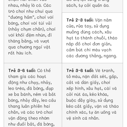
nhau, nhảy lò cò. Các
sách, tự cởi quần áo.
trò chơi như chui qua
“đường hầm”, chơi với
Trẻ 2-3 tuổi:
Vặn nắm
bóng, chơi với túi vải
cửa, rửa tay, sử dụng
(nhảy chụm chân), chơi
muỗng đúng cách, xâu
với khối đệm nhún, đi
hạt to thành chuỗi, tháo
thăng bằng, và vượt
nắp đồ chơi đơn giản,
qua chướng ngại vật
cầm bút chì màu vạch
rất hữu ích.
các đường thẳng, ngang.
Trẻ 3-6 tuổi:
Có thể
Trẻ 3-6 tuổi:
Vẽ tranh,
tham gia các hoạt
tô màu, nặn đất sét, gấp,
động như chạy, nhảy,
cắt và dán giấy, chơi
leo trèo, đá bóng, đạp
xếp hình, xâu hạt, cài và
xe ba bánh, ném và bắt
cởi nút áo, kéo khóa,
bóng, nhảy dây, leo cầu
buộc dây giày, sử dụng
thang luân phiên hai
kéo cắt giấy, vặn và tháo
chân, và các trò chơi
chính xác, tự ăn uống và
vận động theo nhóm
vệ sinh cá nhân.
như đuổi bắt, đá bóng,