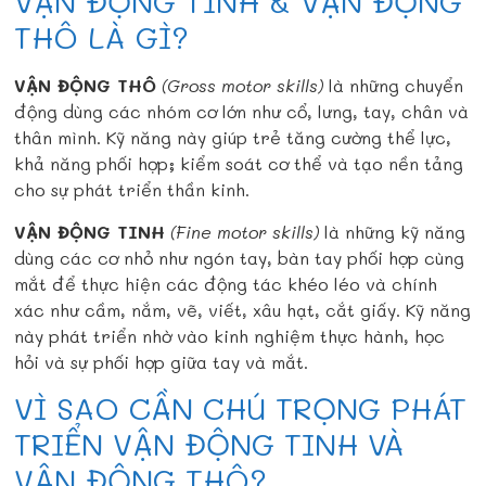
VẬN ĐỘNG TINH & VẬN ĐỘNG
THÔ LÀ GÌ?
VẬN ĐỘNG THÔ
(Gross motor skills)
là những chuyển
động dùng các nhóm cơ lớn như cổ, lưng, tay, chân và
thân mình. Kỹ năng này giúp trẻ tăng cường thể lực,
khả năng phối hợp; kiểm soát cơ thể và tạo nền tảng
cho sự phát triển thần kinh.
VẬN ĐỘNG TINH
(Fine motor skills)
là những kỹ năng
dùng các cơ nhỏ như ngón tay, bàn tay phối hợp cùng
mắt để thực hiện các động tác khéo léo và chính
xác như cầm, nắm, vẽ, viết, xâu hạt, cắt giấy. Kỹ năng
này phát triển nhờ vào kinh nghiệm thực hành, học
hỏi và sự phối hợp giữa tay và mắt.
VÌ SAO CẦN CHÚ TRỌNG PHÁT
TRIỂN VẬN ĐỘNG TINH VÀ
VẬN ĐỘNG THÔ?