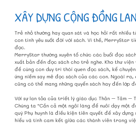
XÂY DỰNG CỘNG ĐỒNG LAN
Trẻ nhỏ thường hay quan sát và học hỏi rất nhiều t
con tình yêu suốt đời với sách. Vì thế, MerryStar 
đọc.
MerryStar thường xuyên tổ chức các buổi đọc sách 
xuất bản đến đọc sách cho trẻ nghe. Kho thư viện
để cùng con duy trì thói quen đọc sách, kể chuyệ
ứng niềm say mê đọc sách của các con. Ngoài ra, 
cũng có thể mang những quyển sách hay đến lớp để c
Với sự lan tỏa của triết lý giáo dục Thân – Tâm – 
Chúng ta “Cần cả một ngôi làng để nuôi dạy một đứ
quý Phụ huynh là điều kiện tiên quyết để xây dựng 
hiểu và tính cam kết giữa các thành viên trong vi