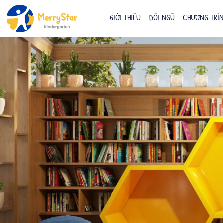
GIỚI THIỆU
ĐỘI NGŨ
CHƯƠNG TRÌN