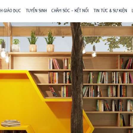
H GIÁO DỤC
TUYỂN SINH
CHĂM SÓC – KẾT NỐI
TIN TỨC & SỰ KIỆN