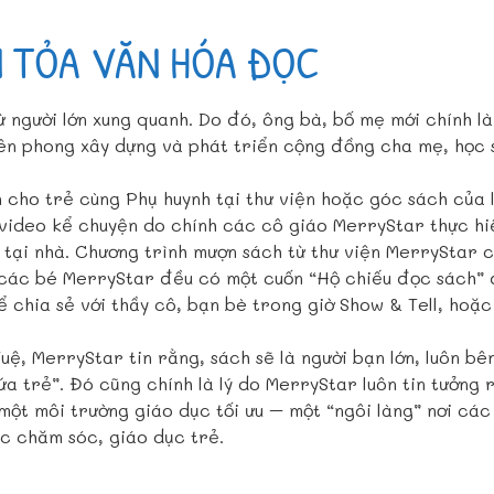
 TỎA VĂN HÓA ĐỌC
ừ người lớn xung quanh. Do đó, ông bà, bố mẹ mới chính l
tiên phong xây dựng và phát triển cộng đồng cha mẹ, học 
cho trẻ cùng Phụ huynh tại thư viện hoặc góc sách của l
 video kể chuyện do chính các cô giáo MerryStar thực h
n tại nhà. Chương trình mượn sách từ thư viện MerryStar
các bé MerryStar đều có một cuốn “Hộ chiếu đọc sách” đ
hia sẻ với thầy cô, bạn bè trong giờ Show & Tell, hoặc g
Tuệ, MerryStar tin rằng, sách sẽ là người bạn lớn, luôn bê
a trẻ”. Đó cũng chính là lý do MerryStar luôn tin tưởng 
một môi trường giáo dục tối ưu – một “ngôi làng” nơi các 
ệc chăm sóc, giáo dục trẻ.