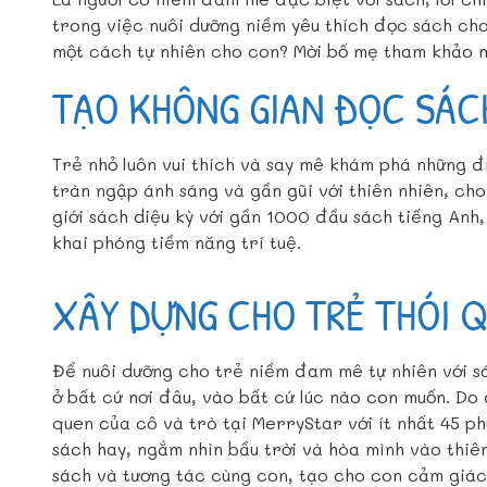
trong việc nuôi dưỡng niềm yêu thích đọc sách cho
một cách tự nhiên cho con? Mời bố mẹ tham khảo m
TẠO KHÔNG GIAN ĐỌC SÁC
Trẻ nhỏ luôn vui thích và say mê khám phá những đ
tràn ngập ánh sáng và gần gũi với thiên nhiên, ch
giới sách diệu kỳ với gần 1000 đầu sách tiếng Anh
khai phóng tiềm năng trí tuệ.
XÂY DỰNG CHO TRẺ THÓI 
Để nuôi dưỡng cho trẻ niềm đam mê tự nhiên với s
ở bất cứ nơi đâu, vào bất cứ lúc nào con muốn. Do 
quen của cô và trò tại MerryStar với ít nhất 45 
sách hay, ngắm nhìn bầu trời và hòa mình vào thiê
sách và tương tác cùng con, tạo cho con cảm giác 