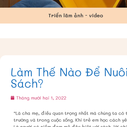
Triển lãm ảnh - video
Làm Thế Nào Để Nuô
Sách?
Tháng mười hai 1, 2022
“Là cha mẹ, điều quan trọng nhất mà chúng ta có 
trường và trong cuộc sống. Khi trẻ em học cách y
Là người có niềm đam mê đặc biệt với sách, lời c