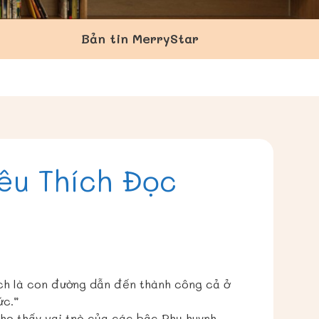
Bản tin MerryStar
êu Thích Đọc
ách là con đường dẫn đến thành công cả ở
ức.”
cho thấy vai trò của các bậc Phụ huynh