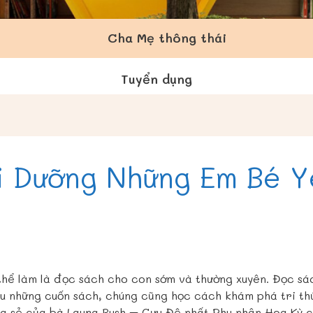
Cha Mẹ thông thái
Tuyển dụng
i Dưỡng Những Em Bé Y
thể làm là đọc sách cho con sớm và thường xuyên. Đọc s
êu những cuốn sách, chúng cũng học cách khám phá tri th
hia sẻ của bà Laura Bush – Cựu Đệ nhất Phu nhân Hoa Kỳ 