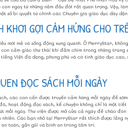
 con ngay từ những năm đầu đời rất quan trọng. Vậy, làm
ột số bí quyết từ chính các Chuyên gia giáo dục dày dặn
H KHƠI GỢI CẢM HỨNG CHO TR
iều mới mẻ và sống động xung quanh. Ở MerryStar, không 
o con cảm giác thư thái khi đắm chìm trong những trang 
, tiếng Việt đa dạng, phong phú và có tính giáo dục cao, 
QUEN ĐỌC SÁCH MỖI NGÀY
ách, các con cần được truyền cảm hứng mỗi ngày để sớm 
đó, hoạt động đọc sách, kể chuyện không chỉ là một tiết 
phút mỗi ngày. Thư viện được mở cửa cả ngày để chào đó
n nhiên. Các bạn nhỏ tại MerryStar rất thích được lắng 
an toàn, gần gũi và bình an trong tâm trí.