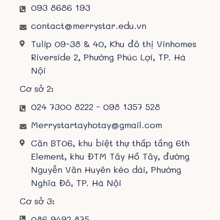
093 8686 193
contact@merrystar.edu.vn
Tulip 09-38 & 40, Khu đô thị Vinhomes
Riverside 2, Phường Phúc Lợi, TP. Hà
Nội
Cơ sở 2:
024 7300 8222 - 098 1357 528
Merrystartayhotay@gmail.com
Căn BT06, khu biệt thự thấp tầng 6th
Element, khu ĐTM Tây Hồ Tây, đường
Nguyễn Văn Huyên kéo dài, Phường
Nghĩa Đô, TP. Hà Nội
Cơ sở 3:
086 9492 875