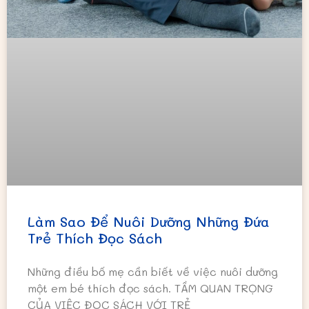
Làm Sao Để Nuôi Dưỡng Những Đứa
Trẻ Thích Đọc Sách
Những điều bố mẹ cần biết về việc nuôi dưỡng
một em bé thích đọc sách. TẦM QUAN TRỌNG
CỦA VIỆC ĐỌC SÁCH VỚI TRẺ