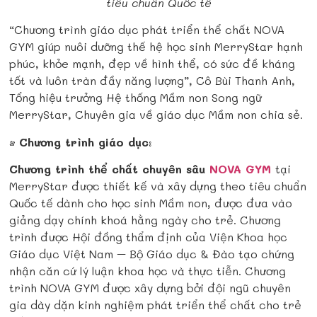
tiêu chuẩn Quốc tế
“Chương trình giáo dục phát triển thể chất NOVA
GYM giúp nuôi dưỡng thế hệ học sinh MerryStar hạnh
phúc, khỏe mạnh, đẹp về hình thể, có sức đề kháng
tốt và luôn tràn đầy năng lượng”, Cô Bùi Thanh Anh,
Tổng hiệu trưởng Hệ thống Mầm non Song ngữ
MerryStar, Chuyên gia về giáo dục Mầm non chia sẻ.
•
Chương trình giáo dục
:
Chương trình thể chất chuyên sâu
NOVA GYM
tại
MerryStar được thiết kế và xây dựng theo tiêu chuẩn
Quốc tế dành cho học sinh Mầm non, được
đưa vào
giảng dạy chính khoá hằng ngày cho trẻ.
Chương
trình được Hội đồng thẩm định của Viện Khoa học
Giáo dục Việt Nam – Bộ Giáo dục & Đào tạo chứng
nhận căn cứ lý luận khoa học và thực tiễn. Chương
trình NOVA GYM đ
ược xây dựng bởi đội ngũ chuyên
gia dày dặn kinh nghiệm phát triển thể chất cho trẻ