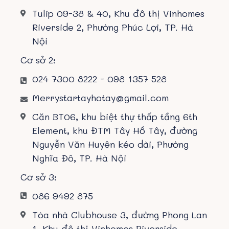
Tulip 09-38 & 40, Khu đô thị Vinhomes
Riverside 2, Phường Phúc Lợi, TP. Hà
Nội
Cơ sở 2:
024 7300 8222 - 098 1357 528
Merrystartayhotay@gmail.com
Căn BT06, khu biệt thự thấp tầng 6th
Element, khu ĐTM Tây Hồ Tây, đường
Nguyễn Văn Huyên kéo dài, Phường
Nghĩa Đô, TP. Hà Nội
Cơ sở 3:
086 9492 875
Tòa nhà Clubhouse 3, đường Phong Lan
1, Khu đô thị Vinhomes Riverside,