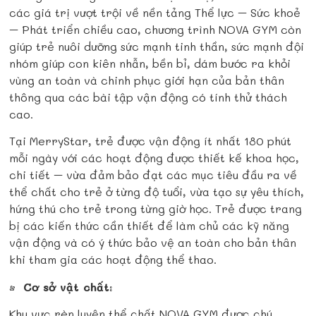
các giá trị vượt trội về nền tảng Thể lực – Sức khoẻ
– Phát triển chiều cao, chương trình NOVA GYM còn
giúp trẻ nuôi dưỡng sức mạnh tinh thần, sức mạnh đội
nhóm giúp con kiên nhẫn, bền bỉ, dám
bước ra khỏi
vùng an toàn và chinh phục giới hạn của bản thân
thông qua các bài tập vận động có tính thử thách
cao.
Tại MerryStar, trẻ được vận động ít nhất 180 phút
mỗi ngày với các hoạt động được thiết kế khoa học,
chi tiết – vừa đảm bảo đạt các mục tiêu đầu ra về
thể chất cho trẻ ở từng độ tuổi, vừa tạo sự yêu thích,
hứng thú cho trẻ trong từng giờ học. Trẻ được trang
bị các kiến thức cần thiết để làm chủ các kỹ năng
vận động và có ý thức bảo vệ an toàn cho bản thân
khi tham gia các hoạt động thể thao.
•
Cơ sở vật chất
:
Khu vực rèn luyện thể chất NOVA GYM được chú