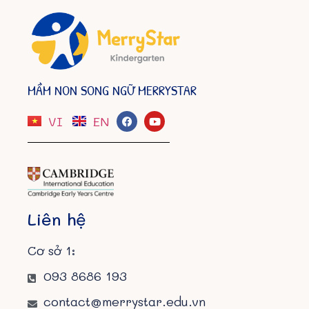
MẦM NON SONG NGỮ MERRYSTAR
VI
EN
Liên hệ
Cơ sở 1:
093 8686 193
contact@merrystar.edu.vn